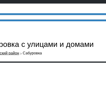
ровка с улицами и домами
кий район
Сабуровка
>