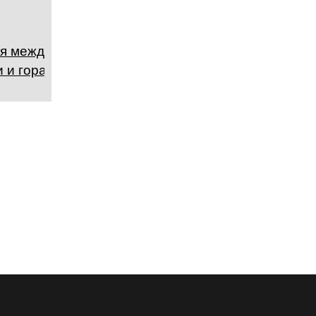
я между
 и горами