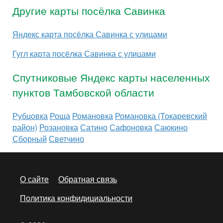
Другие карты посёлка Савинка
Яндекс карта посёлка Савинка с улицами
Гугл карта посёлка Савинка с улицами
Спутниковые Яндекс карты населенных
пунктов Тамбовской области
Рубцовка
Роща
Романовка
Романовка (Токаревский
район)
Розановка
Сатино
Сафоновка
Саюкино
Сборный
Светчино
О сайте
Обратная связь
Политика конфидициальности