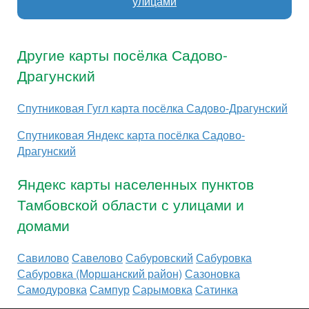
улицами
Другие карты посёлка Садово-
Драгунский
Спутниковая Гугл карта посёлка Садово-Драгунский
Спутниковая Яндекс карта посёлка Садово-
Драгунский
Яндекс карты населенных пунктов
Тамбовской области с улицами и
домами
Савилово
Савелово
Сабуровский
Сабуровка
Сабуровка (Моршанский район)
Сазоновка
Самодуровка
Сампур
Сарымовка
Сатинка