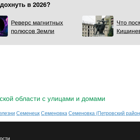
тдохнуть в 2026?
Реверс магнитных
Что пос
полюсов Земли
Кишинев
ской области с улицами и домами
елезни
Семенецк
Семеновка
Семеновка (Петровский район
ости