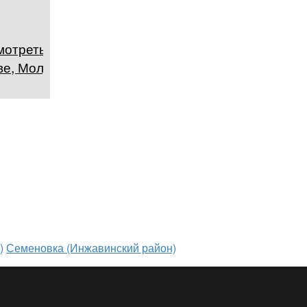
мотреть в
е, Молдова
)
Семеновка (Инжавинский район)