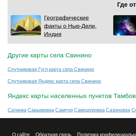
Где о
Географические
факты о Нью-Дели,
Индия
Другие карты села Свинино
Спутниковая Гугл карта села Свинино
Спутниковая Яндекс карта села Свинино
Яндекс карты населенных пунктов Тамбов
Сатинка
Сарымовка
Сампур
Самодуровка
Сазоновка
С
О сайте
Обратная связь
Политика конфидициальн