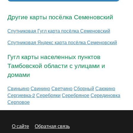
Другие карты посёлка Семеновский
Спутниковая Гугл карта посёлка Семеновский
Спутниковая Яндекс карта посёлка Семеновский
Гугл карты населенных пунктов
Тамбовской области с улицами и
домами
Свиньино
Свинино
Светчино
Сборный
Саюкино
Сергиевка-2
Серебряки
Серебряное
Серединовка
Серповое
О сайте
Обратная связь