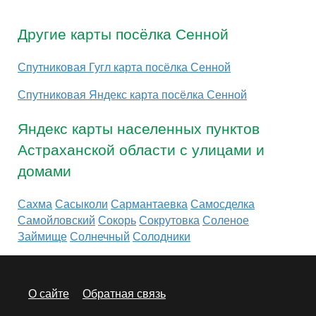
Другие карты посёлка Сенной
Спутниковая Гугл карта посёлка Сенной
Спутниковая Яндекс карта посёлка Сенной
Яндекс карты населенных пунктов
Астраханской области с улицами и
домами
Сахма
Сасыколи
Сармантаевка
Самосделка
Самойловский
Сокорь
Сокрутовка
Соленое
Займище
Солнечный
Солодники
О сайте
Обратная связь