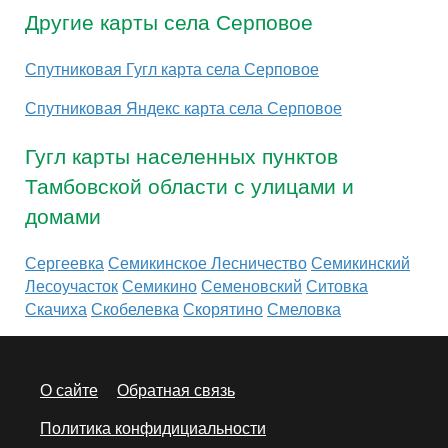
Другие карты села Серповое
Спутниковая Гугл карта села Серповое
Спутниковая Яндекс карта села Серповое
Гугл карты населенных пунктов
Тамбовской области с улицами и
домами
Сергеевка
Семикинское Лесничество
Семикинский
Лесоучасток
Семикино
Семеновский
Ситовка
Скачиха
Скобелевка
Скорятино
Смеловка
О сайте
Обратная связь
Политика конфидициальности