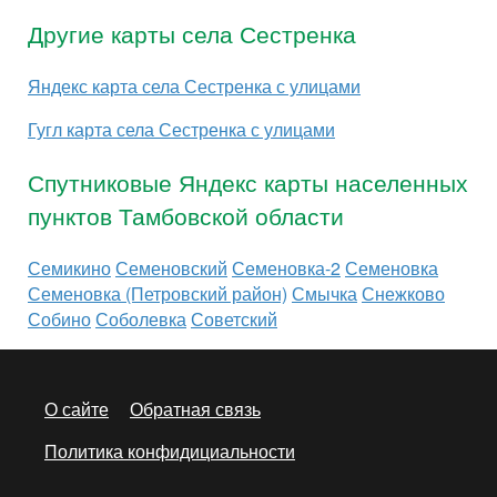
Другие карты села Сестренка
Яндекс карта села Сестренка с улицами
Гугл карта села Сестренка с улицами
Спутниковые Яндекс карты населенных
пунктов Тамбовской области
Семикино
Семеновский
Семеновка-2
Семеновка
Семеновка (Петровский район)
Смычка
Снежково
Собино
Соболевка
Советский
О сайте
Обратная связь
Политика конфидициальности