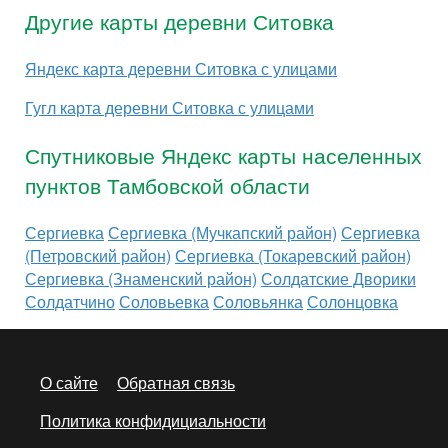
Другие карты деревни Ситовка
Яндекс карта деревни Ситовка с улицами
Гугл карта деревни Ситовка с улицами
Спутниковые Яндекс карты населенных
пунктов Тамбовской области
Сергиевка
Сергиевка (Мучкапский район)
Сергиевка
(Петровский район)
Сергиевка (Токаревский район)
Сергиевка (Знаменский район)
Солдатские Дворики
Солдатчино
Соловьевка
Соловьянка
Солонцовка
О сайте
Обратная связь
Политика конфидициальности