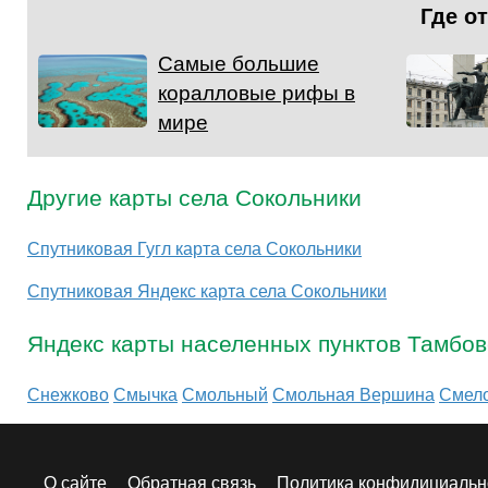
Где о
Самые большие
коралловые рифы в
мире
Другие карты села Сокольники
Спутниковая Гугл карта села Сокольники
Спутниковая Яндекс карта села Сокольники
Яндекс карты населенных пунктов Тамбов
Снежково
Смычка
Смольный
Смольная Вершина
Смел
О сайте
Обратная связь
Политика конфидициальн