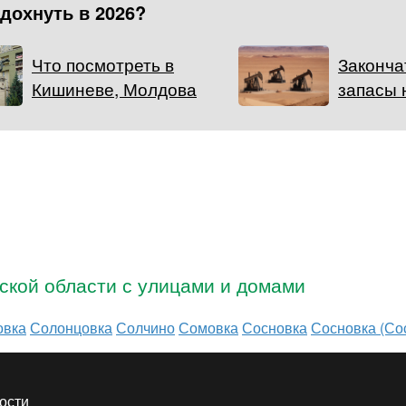
тдохнуть в 2026?
Что посмотреть в
Законча
Кишиневе, Молдова
запасы 
ской области с улицами и домами
овка
Солонцовка
Солчино
Сомовка
Сосновка
Сосновка (Со
ости