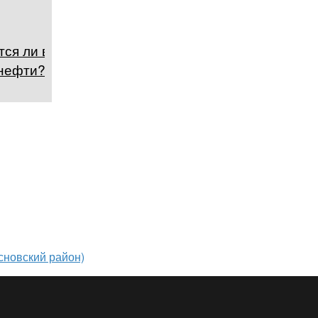
тся ли в мире
нефти?
сновский район)