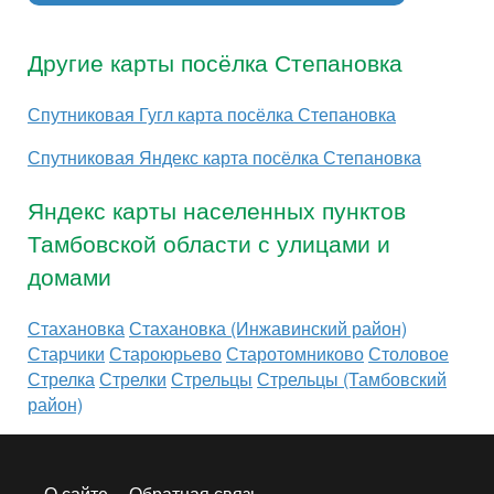
Другие карты посёлка Степановка
Спутниковая Гугл карта посёлка Степановка
Спутниковая Яндекс карта посёлка Степановка
Яндекс карты населенных пунктов
Тамбовской области с улицами и
домами
Стахановка
Стахановка (Инжавинский район)
Старчики
Староюрьево
Старотомниково
Столовое
Стрелка
Стрелки
Стрельцы
Стрельцы (Тамбовский
район)
О сайте
Обратная связь