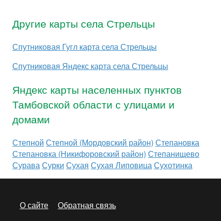
Другие карты села Стрельцы
Спутниковая Гугл карта села Стрельцы
Спутниковая Яндекс карта села Стрельцы
Яндекс карты населенных пунктов
Тамбовской области с улицами и
домами
Степной
Степной (Мордовский район)
Степановка
Степановка (Никифоровский район)
Степанищево
Сурава
Сурки
Сухая
Сухая Липовица
Сухотинка
О сайте
Обратная связь