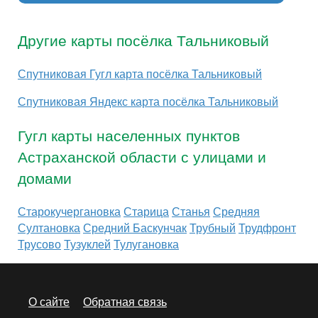
Другие карты посёлка Тальниковый
Спутниковая Гугл карта посёлка Тальниковый
Спутниковая Яндекс карта посёлка Тальниковый
Гугл карты населенных пунктов
Астраханской области с улицами и
домами
Старокучергановка
Старица
Станья
Средняя
Султановка
Средний Баскунчак
Трубный
Трудфронт
Трусово
Тузуклей
Тулугановка
О сайте
Обратная связь