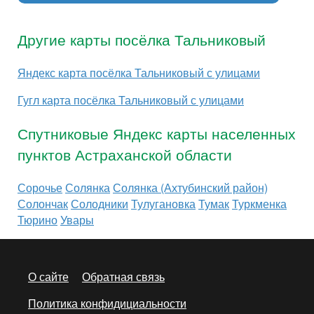
Другие карты посёлка Тальниковый
Яндекс карта посёлка Тальниковый с улицами
Гугл карта посёлка Тальниковый с улицами
Спутниковые Яндекс карты населенных
пунктов Астраханской области
Сорочье
Солянка
Солянка (Ахтубинский район)
Солончак
Солодники
Тулугановка
Тумак
Туркменка
Тюрино
Увары
О сайте
Обратная связь
Политика конфидициальности