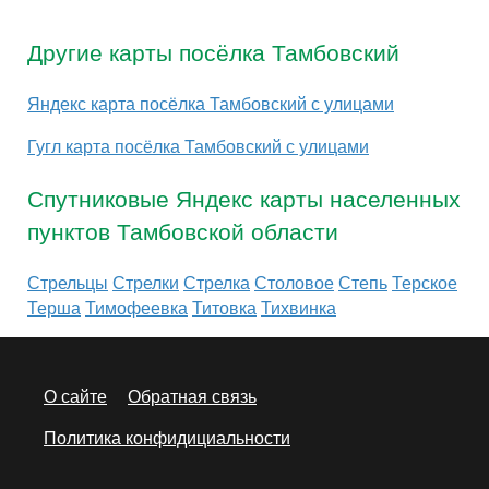
Другие карты посёлка Тамбовский
Яндекс карта посёлка Тамбовский с улицами
Гугл карта посёлка Тамбовский с улицами
Спутниковые Яндекс карты населенных
пунктов Тамбовской области
Стрельцы
Стрелки
Стрелка
Столовое
Степь
Терское
Терша
Тимофеевка
Титовка
Тихвинка
О сайте
Обратная связь
Политика конфидициальности