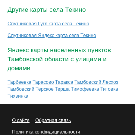
Другие карты села Текино
Спутниковая Гугл карта села Текино
Спутниковая Яндекс карта села Текино
Яндекс карты населенных пунктов
Тамбовской области с улицами и
домами
Тарбеевка
Тарасово
Таракса
Тамбовский Лесхоз
Тамбовский
Терское
Терша
Тимофеевка
Титовка
Тихвинка
О сайте
Обратная связь
Политика конфидициальности