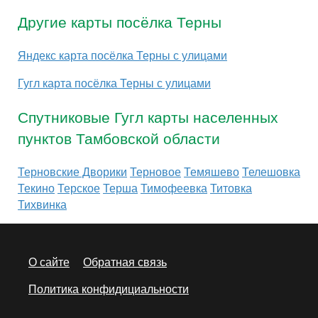
Другие карты посёлка Терны
Яндекс карта посёлка Терны с улицами
Гугл карта посёлка Терны с улицами
Спутниковые Гугл карты населенных
пунктов Тамбовской области
Терновские Дворики
Терновое
Темяшево
Телешовка
Текино
Терское
Терша
Тимофеевка
Титовка
Тихвинка
О сайте
Обратная связь
Политика конфидициальности