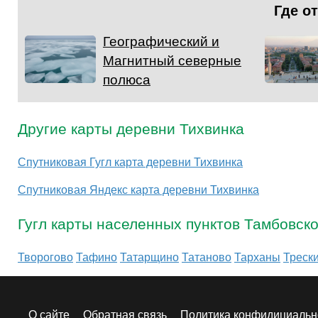
Где о
Географический и
Магнитный северные
полюса
Другие карты деревни Тихвинка
Спутниковая Гугл карта деревни Тихвинка
Спутниковая Яндекс карта деревни Тихвинка
Гугл карты населенных пунктов Тамбовск
Творогово
Тафино
Татарщино
Татаново
Тарханы
Треск
О сайте
Обратная связь
Политика конфидициальн