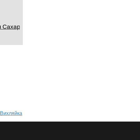
я Сахара
 Вихляйка