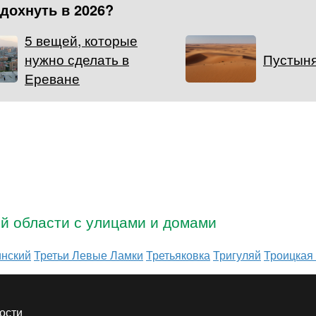
тдохнуть в 2026?
5 вещей, которые
нужно сделать в
Пустын
Ереване
ой области с улицами и домами
инский
Третьи Левые Ламки
Третьяковка
Тригуляй
Троицкая
ости