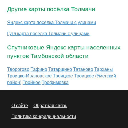
Другие карты посёлка Толмачи
Яндекс карта посёлка Толмачи с улицами
Гугл карта посёлка Толмачи с улицами
Спутниковые Яндекс карты населенных
пунктов Тамбовской области
Творогово
Тафино
Татарщино
Татаново
Тарханы
Троицко-Ивановское
Троицкое
Троицкое (Уметский
район)
Тройное
Трофимовка
О сайте
Обратная связь
Политика конфидициальности