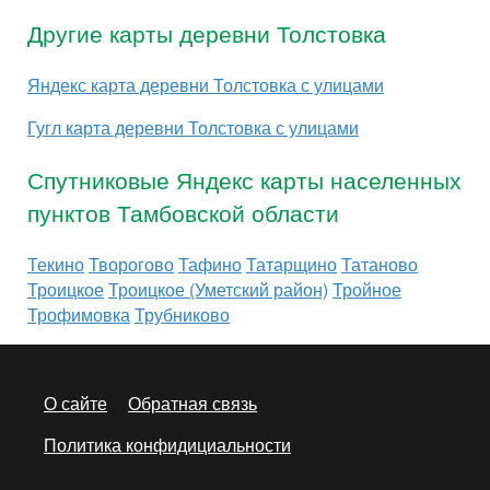
Другие карты деревни Толстовка
Яндекс карта деревни Толстовка с улицами
Гугл карта деревни Толстовка с улицами
Спутниковые Яндекс карты населенных
пунктов Тамбовской области
Текино
Творогово
Тафино
Татарщино
Татаново
Троицкое
Троицкое (Уметский район)
Тройное
Трофимовка
Трубниково
О сайте
Обратная связь
Политика конфидициальности