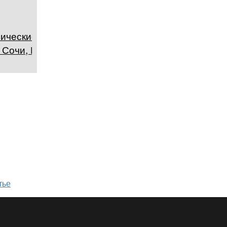
ические
 Сочи, Россия
тье