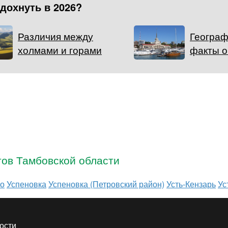
тдохнуть в 2026?
Различия между
Географ
холмами и горами
факты о
тов Тамбовской области
во
Успеновка
Успеновка (Петровский район)
Усть-Кензарь
Ус
ости