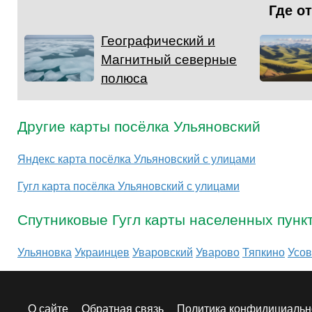
Где о
Географический и
Магнитный северные
полюса
Другие карты посёлка Ульяновский
Яндекс карта посёлка Ульяновский с улицами
Гугл карта посёлка Ульяновский с улицами
Спутниковые Гугл карты населенных пунк
Ульяновка
Украинцев
Уваровский
Уварово
Тяпкино
Усо
О сайте
Обратная связь
Политика конфидициальн