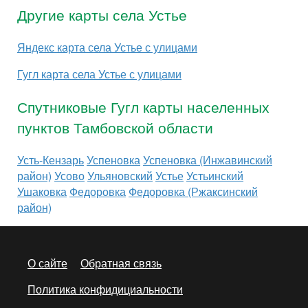
Другие карты села Устье
Яндекс карта села Устье с улицами
Гугл карта села Устье с улицами
Спутниковые Гугл карты населенных
пунктов Тамбовской области
Усть-Кензарь
Успеновка
Успеновка (Инжавинский
район)
Усово
Ульяновский
Устье
Устьинский
Ушаковка
Федоровка
Федоровка (Ржаксинский
район)
О сайте
Обратная связь
Политика конфидициальности