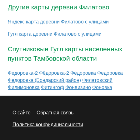
Другие карты деревни Филатово
Яндекс карта деревни Филатово с улицами
Гугл карта деревни Филатово с улицами
Спутниковые Гугл карты населенных
пунктов Тамбовской области
Федоровка-2
Фёдоровка-2
Фёдоровка
Федоровка
Федоровка (Бондарский район)
Филатовский
Филимоновка
Фитингоф
Фонвизино
Фоновка
О сайте
Обратная связь
Политика конфидициальности