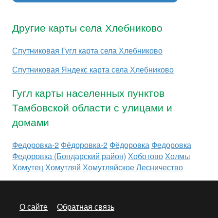
Другие карты села Хлебниково
Спутниковая Гугл карта села Хлебниково
Спутниковая Яндекс карта села Хлебниково
Гугл карты населенных пунктов
Тамбовской области с улицами и
домами
Федоровка-2
Фёдоровка-2
Фёдоровка
Федоровка
Федоровка (Бондарский район)
Хоботово
Холмы
Хомутец
Хомутляй
Хомутляйское Лесничество
О сайте
Обратная связь