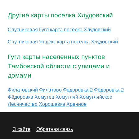
Другие карты посёлка Хлудовский
Спутниковая Гугл карта посёлка Хлудовский
Спутниковая Яндекс карта посёлка Хлудовский
Гугл карты населенных пунктов
Тамбовской области с улицами и
домами
Филатовский
Филатово
Федоровка-2
Фёдоровка-2
Фёдоровка
Хомутец
Хомутляй
Хомутляйское
Лесничество
Хорошавка
Хренное
О сайте
Обратная связь