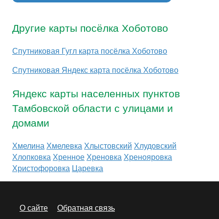
Другие карты посёлка Хоботово
Спутниковая Гугл карта посёлка Хоботово
Спутниковая Яндекс карта посёлка Хоботово
Яндекс карты населенных пунктов
Тамбовской области с улицами и
домами
Хмелина
Хмелевка
Хлыстовский
Хлудовский
Хлопковка
Хренное
Хреновка
Хренояровка
Христофоровка
Царевка
О сайте
Обратная связь