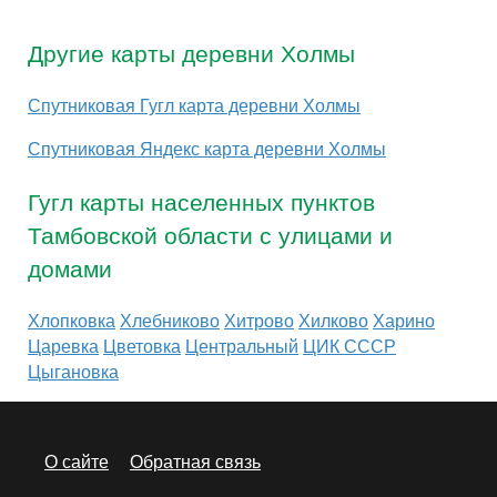
Другие карты деревни Холмы
Спутниковая Гугл карта деревни Холмы
Спутниковая Яндекс карта деревни Холмы
Гугл карты населенных пунктов
Тамбовской области с улицами и
домами
Хлопковка
Хлебниково
Хитрово
Хилково
Харино
Царевка
Цветовка
Центральный
ЦИК СССР
Цыгановка
О сайте
Обратная связь