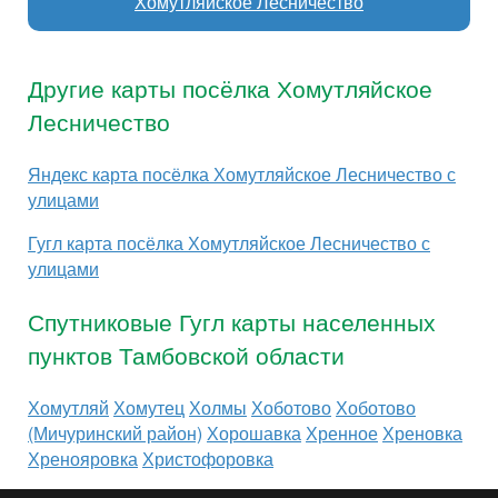
Хомутляйское Лесничество
Другие карты посёлка Хомутляйское
Лесничество
Яндекс карта посёлка Хомутляйское Лесничество с
улицами
Гугл карта посёлка Хомутляйское Лесничество с
улицами
Спутниковые Гугл карты населенных
пунктов Тамбовской области
Хомутляй
Хомутец
Холмы
Хоботово
Хоботово
(Мичуринский район)
Хорошавка
Хренное
Хреновка
Хренояровка
Христофоровка