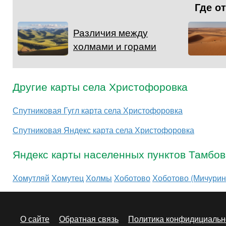
Где о
Различия между
холмами и горами
Другие карты села Христофоровка
Спутниковая Гугл карта села Христофоровка
Спутниковая Яндекс карта села Христофоровка
Яндекс карты населенных пунктов Тамбов
Хомутляй
Хомутец
Холмы
Хоботово
Хоботово (Мичурин
О сайте
Обратная связь
Политика конфидициальн