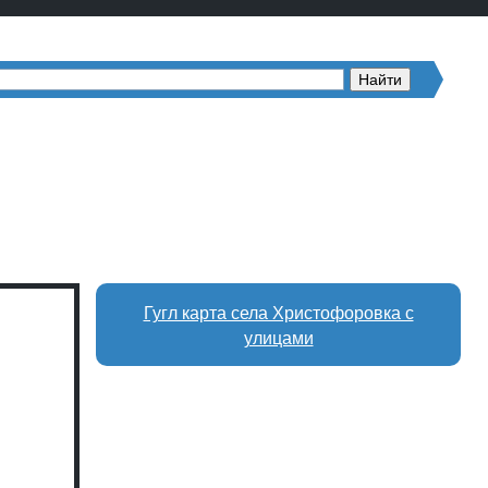
Гугл карта села Христофоровка с
улицами