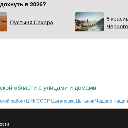
тдохнуть в 2026?
8 краси
Пустыня Сахара
Черног
ской области с улицами и домами
ский район)
ЦИК СССР
Цыгановка
Цыганок
Чащино
Чащин
ости