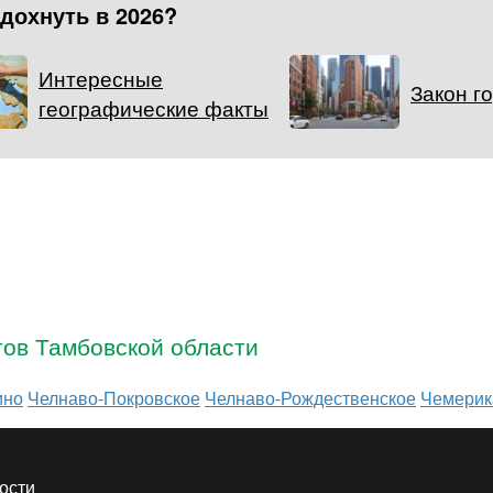
тдохнуть в 2026?
Интересные
Закон г
географические факты
тов Тамбовской области
ино
Челнаво-Покровское
Челнаво-Рождественское
Чемерик
ости