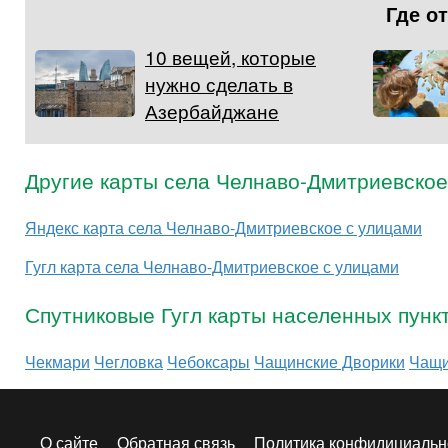
Где о
10 вещей, которые
нужно сделать в
Азербайджане
Другие карты села Челнаво-Дмитриевское
Яндекс карта села Челнаво-Дмитриевское с улицами
Гугл карта села Челнаво-Дмитриевское с улицами
Спутниковые Гугл карты населенных пунк
Чекмари
Чегловка
Чебоксары
Чащинские Дворики
Чащ
О сайте
Обратная связь
Политика конфидициальн