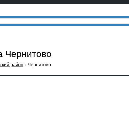
ла Чернитово
кий район
Чернитово
>