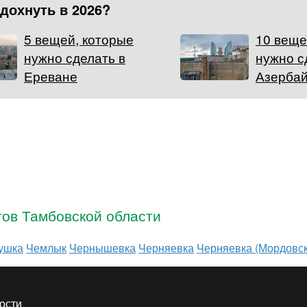
тдохнуть в 2026?
5 вещей, которые
10 веще
нужно сделать в
нужно с
Ереване
Азерба
тов Тамбовской области
ушка
Чемлык
Чернышевка
Черняевка
Черняевка (Мордовск
ости