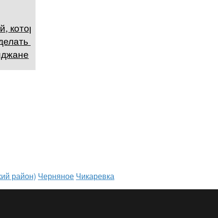
й, которые
делать в
йджане
ий район)
Черняное
Чикаревка