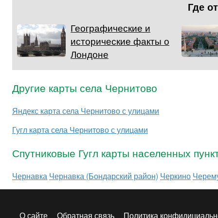
Где о
Географические и
исторические факты о
Лондоне
Другие карты села Чернитово
Яндекс карта села Чернитово с улицами
Гугл карта села Чернитово с улицами
Спутниковые Гугл карты населенных пунк
Чернавка
Чернавка (Бондарский район)
Черкино
Черем
О сайте
Обратная связь
Политика конфидициальн