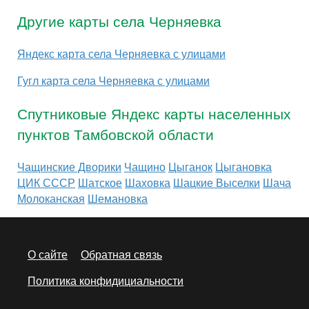
Другие карты села Черняевка
Яндекс карта села Черняевка с улицами
Гугл карта села Черняевка с улицами
Спутниковые Яндекс карты населенных
пунктов Тамбовской области
Чащинские Дворики
Чащино
Цыганок
Цыгановка
ЦИК СССР
Шатское
Шаховка
Шацкие Выселки
Шача
Молоканская
Шемановка
О сайте
Обратная связь
Политика конфидициальности