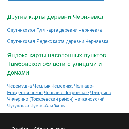
Другие карты деревни Черняевка
Спутниковая Гугл карта деревни Черняевка
Спутниковая Яндекс карта деревни Черняевка
Яндекс карты населенных пунктов
Тамбовской области с улицами и
домами
Черемушка
Чемлык
Чемерика
Челнаво-
Рождественское
Челнаво-Покровское
Чичерино
Чичерино (Токаревский район)
Чичкановский
Чугуновка
Чуево-Алабушка
О сайте
Обратная связь