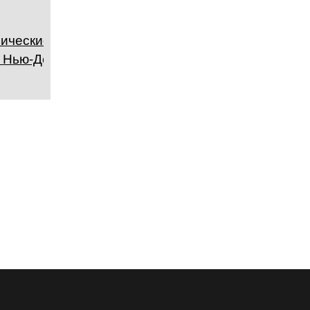
ические
 Нью-Дели,