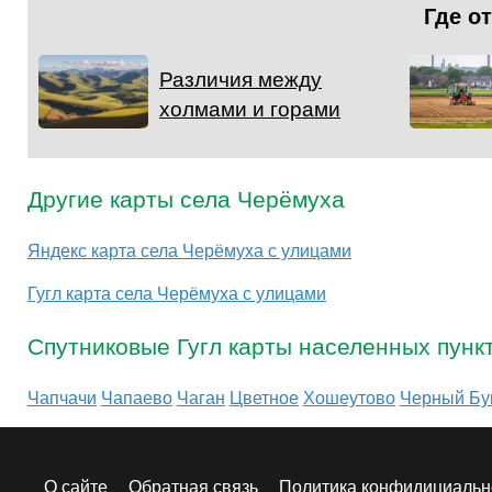
Где о
Различия между
холмами и горами
Другие карты села Черёмуха
Яндекс карта села Черёмуха с улицами
Гугл карта села Черёмуха с улицами
Спутниковые Гугл карты населенных пунк
Чапчачи
Чапаево
Чаган
Цветное
Хошеутово
Черный Бу
О сайте
Обратная связь
Политика конфидициальн