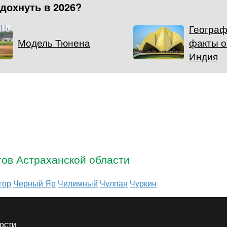
тдохнуть в 2026?
Географ
Модель Тюнена
факты о
Индия
тов Астраханской области
гор
Черный Яр
Чилимный
Чулпан
Чуркин
ости