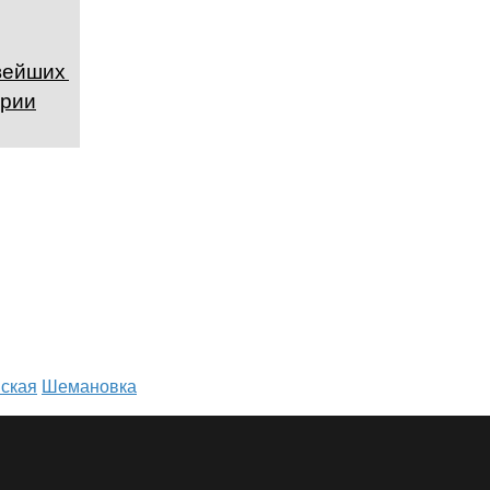
вейших мест в
ории
ская
Шемановка