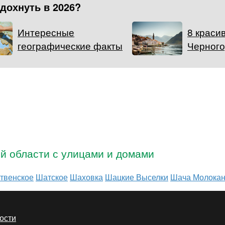
тдохнуть в 2026?
Интересные
8 краси
географические факты
Черног
ой области с улицами и домами
твенское
Шатское
Шаховка
Шацкие Выселки
Шача Молокан
ости