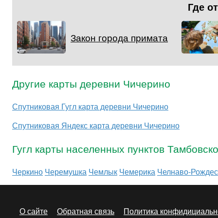
Где о
Закон города примата
Другие карты деревни Чичерино
Спутниковая Гугл карта деревни Чичерино
Спутниковая Яндекс карта деревни Чичерино
Гугл карты населенных пунктов Тамбовск
Черкино
Черемушка
Чемлык
Чемерика
Челнаво-Рождес
О сайте
Обратная связь
Политика конфидициальн