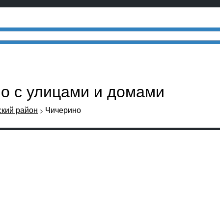
но с улицами и домами
кий район
Чичерино
>