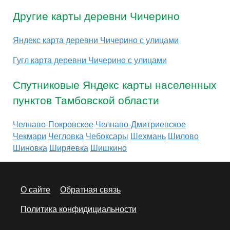
Другие карты деревни Чичерино
Яндекс карта деревни Чичерино с улицами
Гугл карта деревни Чичерино с улицами
Спутниковые Яндекс карты населенных
пунктов Тамбовской области
Челнаво-Покровское
Челнаво-Дмитриевское
Чекмари
Чегловка
Чебоксары
Шехмань
Шилово
Шиновка
Ширяевка
Шишкино
О сайте
Обратная связь
Политика конфидициальности