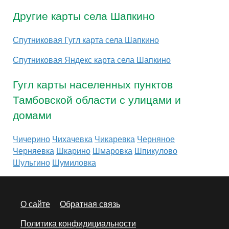
Другие карты села Шапкино
Спутниковая Гугл карта села Шапкино
Спутниковая Яндекс карта села Шапкино
Гугл карты населенных пунктов
Тамбовской области с улицами и
домами
Чичерино
Чихачевка
Чикаревка
Черняное
Черняевка
Шкарино
Шмаровка
Шпикулово
Шульгино
Шумиловка
О сайте
Обратная связь
Политика конфидициальности