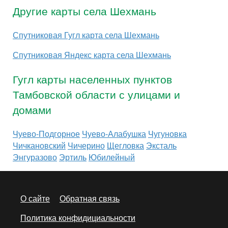
Другие карты села Шехмань
Спутниковая Гугл карта села Шехмань
Спутниковая Яндекс карта села Шехмань
Гугл карты населенных пунктов
Тамбовской области с улицами и
домами
Чуево-Подгорное
Чуево-Алабушка
Чугуновка
Чичкановский
Чичерино
Щегловка
Эксталь
Энгуразово
Эртиль
Юбилейный
О сайте
Обратная связь
Политика конфидициальности