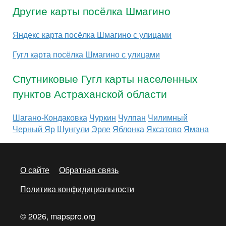
Другие карты посёлка Шмагино
Яндекс карта посёлка Шмагино с улицами
Гугл карта посёлка Шмагино с улицами
Спутниковые Гугл карты населенных
пунктов Астраханской области
Шагано-Кондаковка
Чуркин
Чулпан
Чилимный
Черный Яр
Шунгули
Эрле
Яблонка
Яксатово
Ямана
О сайте
Обратная связь
Политика конфидициальности
© 2026, mapspro.org