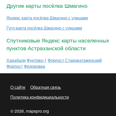
Другие карты посёлка Шмагино
Яндекс карта посёлка Шмагино с улицами
Гугл карта посёлка Шмагино с улицами
Спутниковые Яндекс карты населенных
пунктов Астраханской области
Харабали
Фунтово-1
Форпост Староватаженский
Форпост
Федоровка
О сайте
Обратная связь
Политика конфидициальности
© 2026, mapspro.org