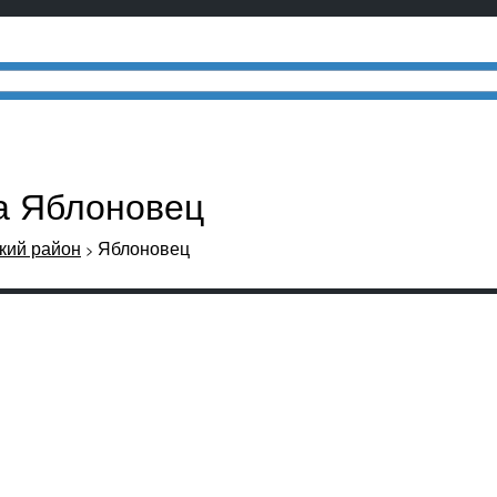
ла Яблоновец
кий район
Яблоновец
>