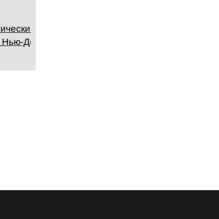
ические
 Нью-Дели,