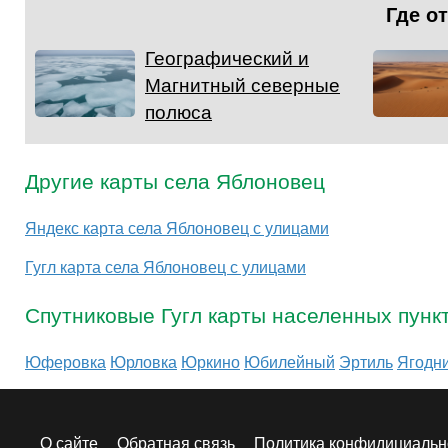
Где о
Географический и
Магнитный северные
полюса
Другие карты села Яблоновец
Яндекс карта села Яблоновец с улицами
Гугл карта села Яблоновец с улицами
Спутниковые Гугл карты населенных пунк
Юферовка
Юрловка
Юркино
Юбилейный
Эртиль
Ягодн
О сайте
Обратная связь
Политика конфидициальн