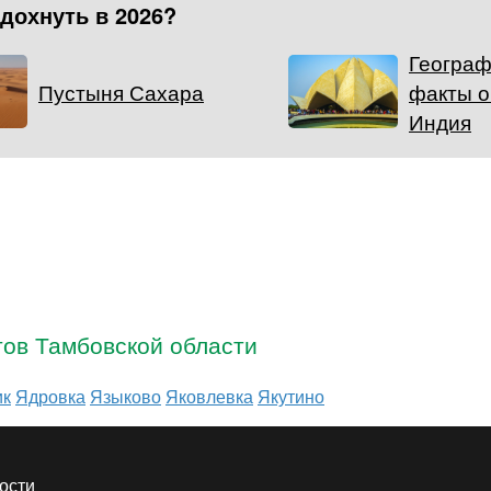
тдохнуть в 2026?
Географ
Пустыня Сахара
факты о
Индия
тов Тамбовской области
ик
Ядровка
Языково
Яковлевка
Якутино
ости