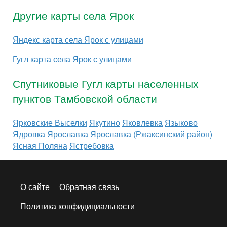
Другие карты села Ярок
Яндекс карта села Ярок с улицами
Гугл карта села Ярок с улицами
Спутниковые Гугл карты населенных
пунктов Тамбовской области
Ярковские Выселки
Якутино
Яковлевка
Языково
Ядровка
Ярославка
Ярославка (Ржаксинский район)
Ясная Поляна
Ястребовка
О сайте
Обратная связь
Политика конфидициальности