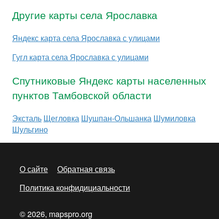
Другие карты села Ярославка
Яндекс карта села Ярославка с улицами
Гугл карта села Ярославка с улицами
Спутниковые Яндекс карты населенных
пунктов Тамбовской области
Эксталь
Щегловка
Шушпан-Ольшанка
Шумиловка
Шульгино
О сайте
Обратная связь
Политика конфидициальности
© 2026, mapspro.org