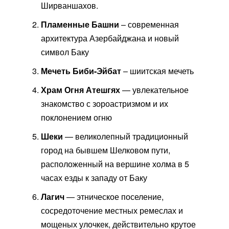
Ширваншахов.
Пламенные Башни
– современная
архитектура Азербайджана и новый
символ Баку
Мечеть Биби-Эйбат
– шиитская мечеть
Храм Огня Атешгях
— увлекательное
знакомство с зороастризмом и их
поклонением огню
Шеки
— великолепный традиционный
город на бывшем Шелковом пути,
расположенный на вершине холма в 5
часах езды к западу от Баку
Лагич
— этническое поселение,
сосредоточение местных ремеслах и
мощеных улочкек, действительно крутое