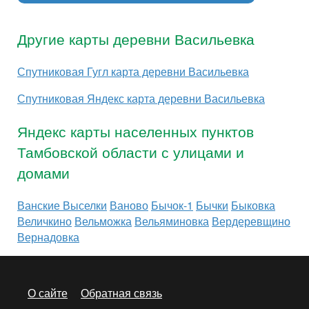
Другие карты деревни Васильевка
Спутниковая Гугл карта деревни Васильевка
Спутниковая Яндекс карта деревни Васильевка
Яндекс карты населенных пунктов
Тамбовской области с улицами и
домами
Ванские Выселки
Ваново
Бычок-1
Бычки
Быковка
Величкино
Вельможка
Вельяминовка
Вердеревщино
Вернадовка
О сайте
Обратная связь