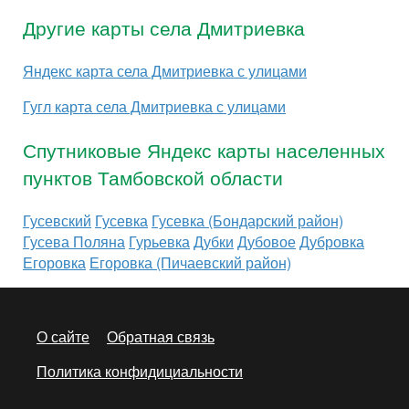
Другие карты села Дмитриевка
Яндекс карта села Дмитриевка с улицами
Гугл карта села Дмитриевка с улицами
Спутниковые Яндекс карты населенных
пунктов Тамбовской области
Гусевский
Гусевка
Гусевка (Бондарский район)
Гусева Поляна
Гурьевка
Дубки
Дубовое
Дубровка
Егоровка
Егоровка (Пичаевский район)
О сайте
Обратная связь
Политика конфидициальности