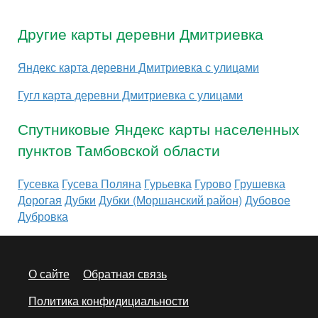
Другие карты деревни Дмитриевка
Яндекс карта деревни Дмитриевка с улицами
Гугл карта деревни Дмитриевка с улицами
Спутниковые Яндекс карты населенных
пунктов Тамбовской области
Гусевка
Гусева Поляна
Гурьевка
Гурово
Грушевка
Дорогая
Дубки
Дубки (Моршанский район)
Дубовое
Дубровка
О сайте
Обратная связь
Политика конфидициальности