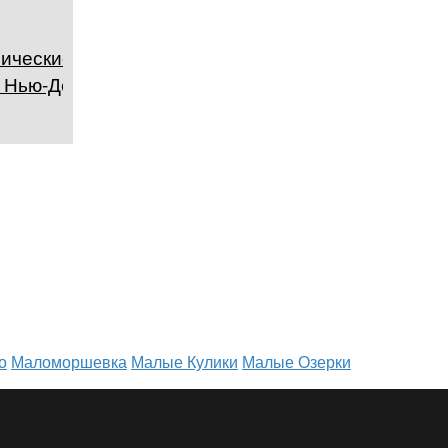
ические
 Нью-Дели,
о
Маломоршевка
Малые Кулики
Малые Озерки