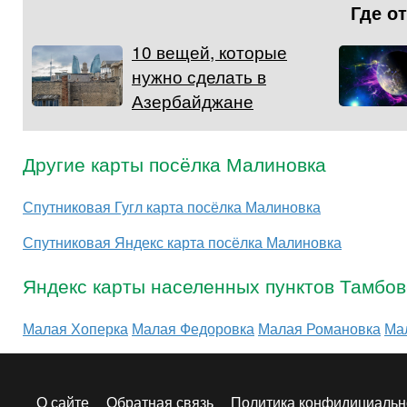
Где о
10 вещей, которые
нужно сделать в
Азербайджане
Другие карты посёлка Малиновка
Спутниковая Гугл карта посёлка Малиновка
Спутниковая Яндекс карта посёлка Малиновка
Яндекс карты населенных пунктов Тамбов
Малая Хоперка
Малая Федоровка
Малая Романовка
Ма
О сайте
Обратная связь
Политика конфидициальн