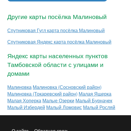
Другие карты посёлка Малиновый
Спутниковая Гугл карта посёлка Малиновый
Спутниковая Яндекс карта посёлка Малиновый
Яндекс карты населенных пунктов
Тамбовской области с улицами и
домами
Малиновка
Малиновка (Сосновский район)
Малиновка (Токаревский район)
Малая Ящерка
Малая Хоперка
Малые Озерки
Малый Бурначек
Малый Избердей
Малый Ломовис
Малый Росляй
О сайте
Обратная связь