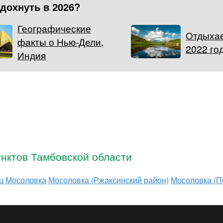
тдохнуть в 2026?
Географические
Отдыхае
факты о Нью-Дели,
2022 го
Индия
нктов Тамбовской области
ц
Мосоловка
Мосоловка (Ржаксинский район)
Мосоловка (П