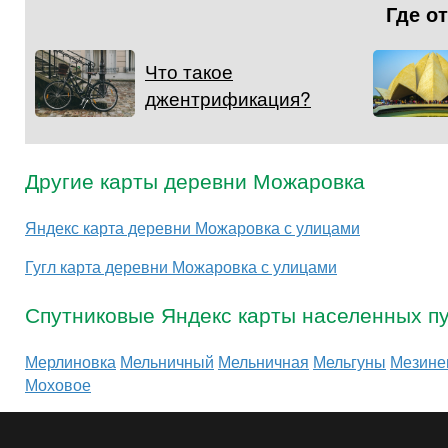
Где о
Что такое
джентрификация?
Другие карты деревни Можаровка
Яндекс карта деревни Можаровка с улицами
Гугл карта деревни Можаровка с улицами
Спутниковые Яндекс карты населенных пу
Мерлиновка
Мельничный
Мельничная
Мельгуны
Мезине
Моховое