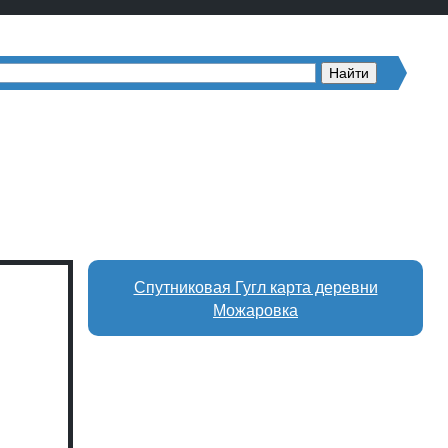
Спутниковая Гугл карта деревни
Можаровка