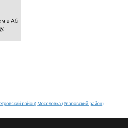
м в Абхазии в
ду
етровский район)
Мосоловка (Уваровский район)