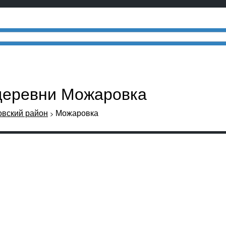
 деревни Можаровка
овский район
Можаровка
>